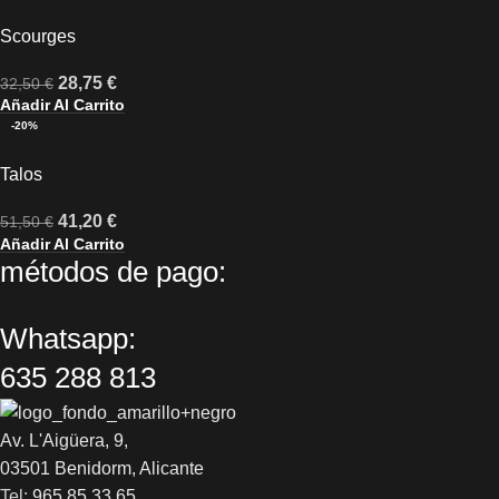
Scourges
28,75
€
32,50
€
Añadir Al Carrito
-20%
Talos
41,20
€
51,50
€
Añadir Al Carrito
métodos de pago:
Whatsapp:
635 288 813
Av. L'Aigüera, 9,
03501 Benidorm, Alicante
Tel:
965 85 33 65