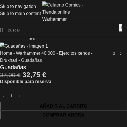
Skip to navigation
Skip to main content
-11%
Home
-
Warhammer 40.000
-
Ejercitos xenos
-
Drukhari
-
Guadañas
Guadañas
32,75
€
37,00
€
Disponible para reserva
AÑADIR AL CARRITO
COMPRAR AHORA