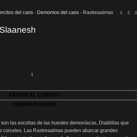
ercitos del caos
-
Demonios del caos
-
Rastreaalmas
 Slaanesh
AÑADIR AL CARRITO
COMPRAR AHORA
on las escoltas de las huestes demoníacas, Diablillas que
es corceles. Las Rastreaalmas pueden abarcar grandes