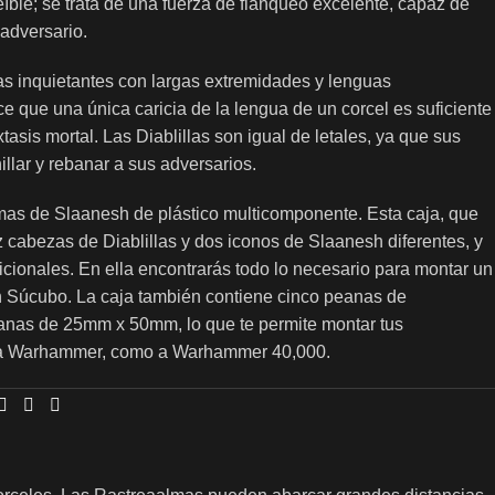
eíble; se trata de una fuerza de flanqueo excelente, capaz de
adversario.
ras inquietantes con largas extremidades y lenguas
e que una única caricia de la lengua de un corcel es suficiente
asis mortal. Las Diablillas son igual de letales, ya que sus
illar y rebanar a sus adversarios.
mas de Slaanesh de plástico multicomponente. Esta caja, que
z cabezas de Diablillas y dos iconos de Slaanesh diferentes, y
ionales. En ella encontrarás todo lo necesario para montar un
n Súcubo. La caja también contiene cinco peanas de
anas de 25mm x 50mm, lo que te permite montar tus
r a Warhammer, como a Warhammer 40,000.