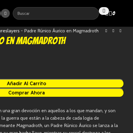
0
0,0
yreslayers
-
Padre Rúnico Áurico en Magmadroth
co en Magmadroth
Añadir Al Carrito
Comprar Ahora
an una gran devoción en aquellos a los que mandan, y son
la guerra que están a la cabeza de cada logia de
meante Magmadroth, un Padre Rúnico Áurico se lanza a la
n su gran hacha llave, mientras su corcel destroza a los