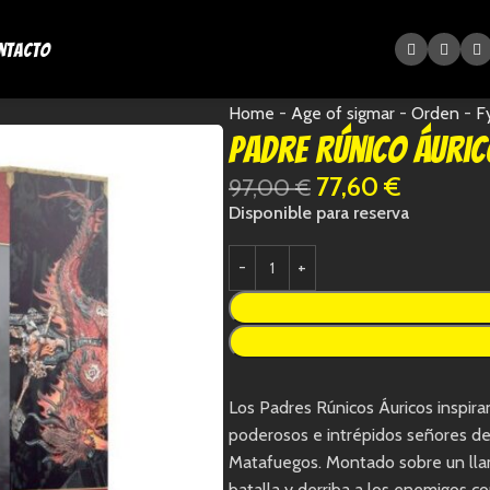
ntacto
Home
-
Age of sigmar
-
Orden
-
F
Padre Rúnico Áuri
77,60
€
97,00
€
Disponible para reserva
Los Padres Rúnicos Áuricos inspir
poderosos e intrépidos señores de 
Matafuegos. Montado sobre un lla
batalla y derriba a los enemigos co