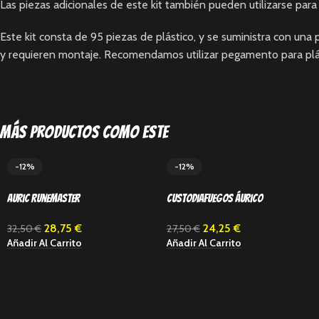
Las piezas adicionales de este kit también pueden utilizarse para
Este kit consta de 95 piezas de plástico, y se suministra con u
y requieren montaje. Recomendamos utilizar pegamento para plást
Más productos como este
-12%
-12%
Auric Runemaster
Custodiafuegos Áurico
28,75
€
24,25
€
32,50
€
27,50
€
Añadir Al Carrito
Añadir Al Carrito