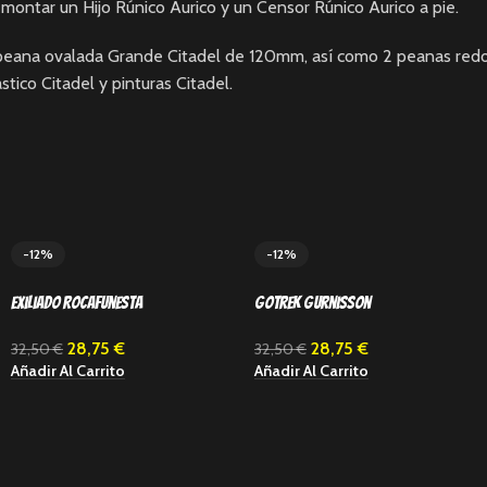
 montar un Hijo Rúnico Áurico y un Censor Rúnico Áurico a pie.
na peana ovalada Grande Citadel de 120mm, así como 2 peanas redo
ico Citadel y pinturas Citadel.
-12%
-12%
Exiliado Rocafunesta
Gotrek Gurnisson
28,75
€
28,75
€
32,50
€
32,50
€
Añadir Al Carrito
Añadir Al Carrito