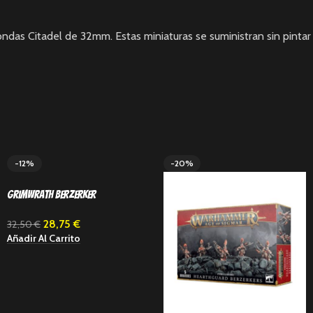
ndas Citadel de 32mm. Estas miniaturas se suministran sin pintar
-12%
-20%
Grimwrath Berzerker
28,75
€
32,50
€
Añadir Al Carrito