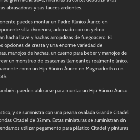
as abrasadoras y sus fauces ardientes.
mponente puedes montar un Padre Rúnico Áurico en
ponente silla chimenea, adornado con un yelmo
 hacha llave y hachas arrojadizas de fuegoacero. El
es opciones de cresta y una enorme variedad de
as, manojos de hachas, un cuerno para beber y manojos de
 crear un monstruo de esacamas llameantes realmente único.
tivamente como un Hijo Rúnico Áurico en Magmadroth o un
oth.
 también pueden utilizarse para montar un Hijo Rúnico Áurico
ástico, y se suministra con una peana ovalada Grande Citadel
das Citadel de 32mm. Estas miniaturas se suministran sin
endamos utilizar pegamento para plástico Citadel y pinturas