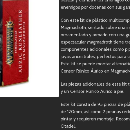
enemigos por docenas con sus garr
Con este kit de plástico multico
Magmadroth, sentado sobre una im
ornamentado y armado con una gran
espectacular Magmadroth tiene tr
componentes adicionales como pip
joyas ancestrales, perfectos para
Este kit se puede montar alterna
Censor Rúnico Áurico en Magmadr
Las piezas adicionales de este kit
y un Censor Rúnico Áurico a pie.
Este kit consta de 95 piezas de pl
de 120mm, así como 2 peanas redon
pintar y requieren montaje. Recom
Citadel.