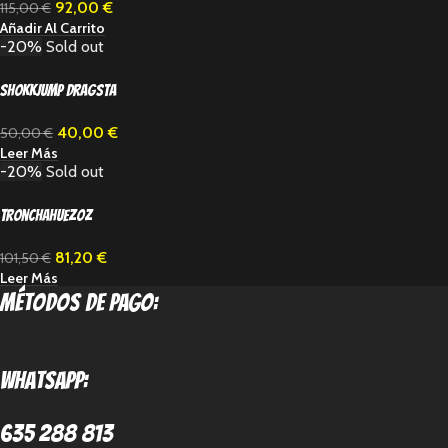
92,00
€
115,00
€
Añadir Al Carrito
-20%
Sold out
Shokkjump Dragsta
40,00
€
50,00
€
Leer Más
-20%
Sold out
Tronchahuezoz
81,20
€
101,50
€
Leer Más
métodos de pago:
Whatsapp:
635 288 813