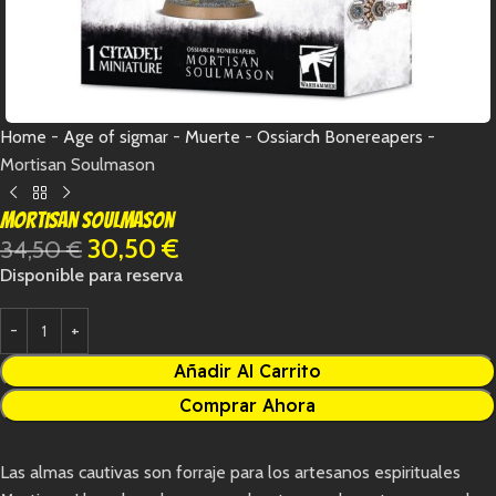
Home
-
Age of sigmar
-
Muerte
-
Ossiarch Bonereapers
-
Mortisan Soulmason
Mortisan Soulmason
30,50
€
34,50
€
Disponible para reserva
Añadir Al Carrito
Comprar Ahora
Las almas cautivas son forraje para los artesanos espirituales