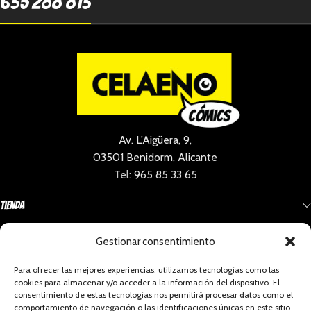
635 288 813
Av. L'Aigüera, 9,
03501 Benidorm, Alicante
Tel:
965 85 33 65
Tienda
Gestionar consentimiento
Información
Para ofrecer las mejores experiencias, utilizamos tecnologías como las
cookies para almacenar y/o acceder a la información del dispositivo. El
Social
consentimiento de estas tecnologías nos permitirá procesar datos como el
comportamiento de navegación o las identificaciones únicas en este sitio.