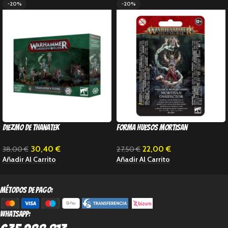
-20%
-20%
Diezmo de Thanatek
Forma huesos Mortisan
30,40
€
22,00
€
38,00
€
27,50
€
Añadir Al Carrito
Añadir Al Carrito
métodos de pago:
Whatsapp: