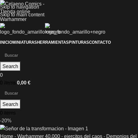
Skip to navigation
Skip to main content
INICIO
MINIATURAS
HERRAMIENTAS
PINTURAS
CONTACTO
Search
0
0
items
0,00
€
Search
0
items
-20%
Home
-
Warhammer 40.000
-
ejercitos del caos
-
Demonios del