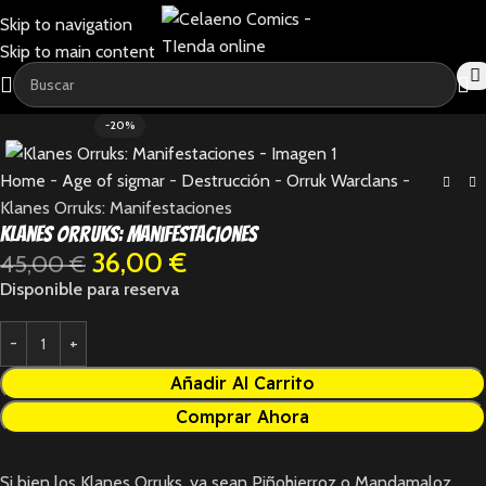
Skip to navigation
Skip to main content
-20%
Home
-
Age of sigmar
-
Destrucción
-
Orruk Warclans
-
Klanes Orruks: Manifestaciones
Klanes Orruks: Manifestaciones
36,00
€
45,00
€
Disponible para reserva
Añadir Al Carrito
Comprar Ahora
Si bien los Klanes Orruks, ya sean Piñohierroz o Mandamaloz,