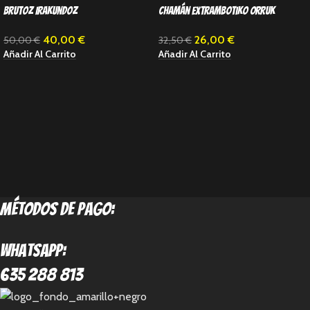
Brutoz Irakundoz
Chamán extrambotiko orruk
40,00
€
26,00
€
50,00
€
32,50
€
Añadir Al Carrito
Añadir Al Carrito
métodos de pago:
Whatsapp:
635 288 813