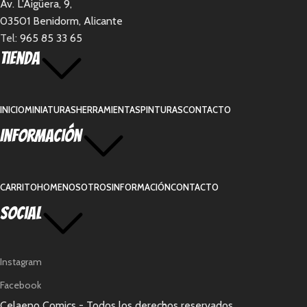
Av. L'Aigüera, 9,
03501 Benidorm, Alicante
Tel:
965 85 33 65
Tienda
INICIO
MINIATURAS
HERRAMIENTAS
PINTURAS
CONTACTO
Información
CARRITO
HOME
NOSOTROS
INFORMACIÓN
CONTACTO
Social
Instagram
Facebook
Celaeno Comics - Todos los derechos reservados