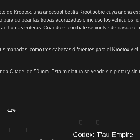
te de Krootox, una ancestral bestia Kroot sobre cuya ancha espa
 para golpear las tropas acorazadas e incluso los vehículos li
zan hordas enteras. Cuando el combate se vuelve demasiado c
s manadas, como tres cabezas diferentes para el Krootox y el ar
nda Citadel de 50 mm. Esta miniatura se vende sin pintar y si
-12%
Codex: T’au Empire