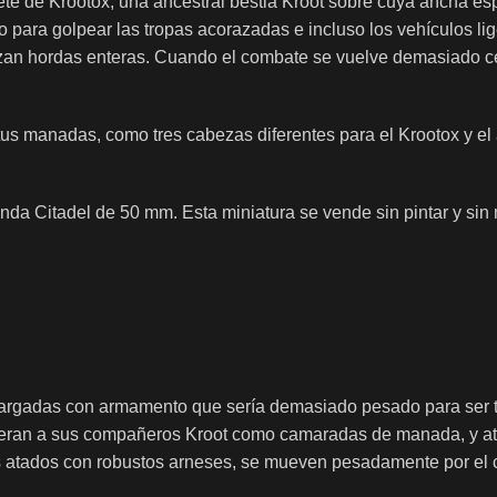
te de Krootox, una ancestral bestia Kroot sobre cuya ancha espa
 para golpear las tropas acorazadas e incluso los vehículos li
zan hordas enteras. Cuando el combate se vuelve demasiado c
s manadas, como tres cabezas diferentes para el Krootox y el ar
nda Citadel de 50 mm. Esta miniatura se vende sin pintar y si
, cargadas con armamento que sería demasiado pesado para ser t
deran a sus compañeros Kroot como camaradas de manada, y ata
as atados con robustos arneses, se mueven pesadamente por el