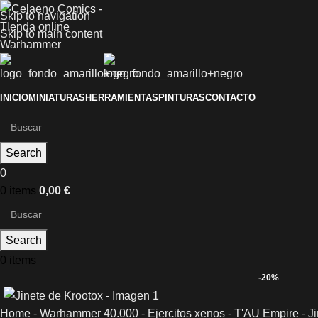
Skip to navigation
Skip to main content
INICIO
MINIATURAS
HERRAMIENTAS
PINTURAS
CONTACTO
Search
0
0
items
0,00
€
Search
0
items
-20%
Home
-
Warhammer 40.000
-
Ejercitos xenos
-
T'AU Empire
-
J