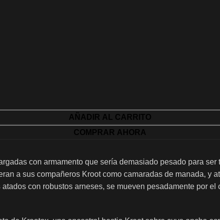
AÑADIR AL CARRITO
COMPRAR AHORA
, cargadas con armamento que sería demasiado pesado para ser t
deran a sus compañeros Kroot como camaradas de manada, y ata
as atados con robustos arneses, se mueven pesadamente por el