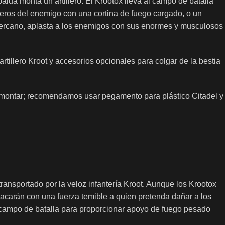
lda monta un artillero. El Krootox lleva al campo de batalla
geros del enemigo con una cortina de fuego cargado, o un
ercano, aplasta a los enemigos con sus enormes y musculosos
tillero Kroot y accesorios opcionales para colgar de la bestia
n montar; recomendamos usar pegamento para plástico Citadel y
ransportado por la veloz infantería Kroot. Aunque los Krootox
carán con una fuerza temible a quien pretenda dañar a los
 campo de batalla para proporcionar apoyo de fuego pesado