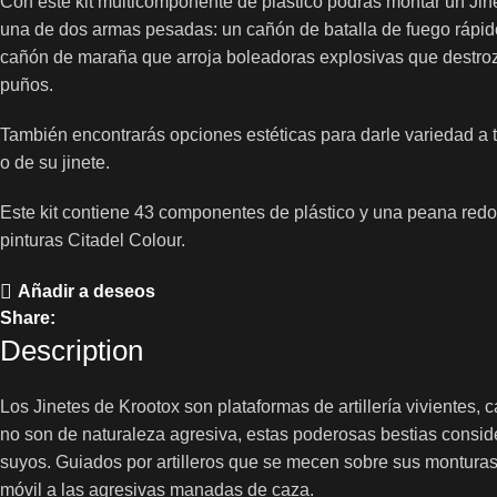
Con este kit multicomponente de plástico podrás montar un Jine
una de dos armas pesadas: un cañón de batalla de fuego rápido
cañón de maraña que arroja boleadoras explosivas que destro
puños.
También encontrarás opciones estéticas para darle variedad a tu
o de su jinete.
Este kit contiene 43 componentes de plástico y una peana redo
pinturas Citadel Colour.
Añadir a deseos
Share:
Description
Los Jinetes de Krootox son plataformas de artillería vivientes
no son de naturaleza agresiva, estas poderosas bestias consi
suyos. Guiados por artilleros que se mecen sobre sus montur
móvil a las agresivas manadas de caza.