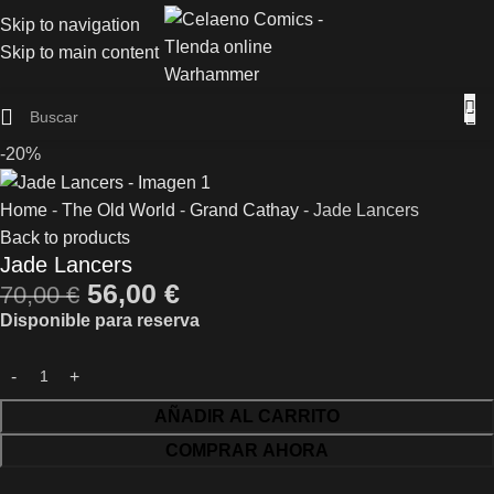
Skip to navigation
Skip to main content
-20%
Home
-
The Old World
-
Grand Cathay
-
Jade Lancers
Back to products
Jade Lancers
56,00
€
70,00
€
Disponible para reserva
AÑADIR AL CARRITO
COMPRAR AHORA