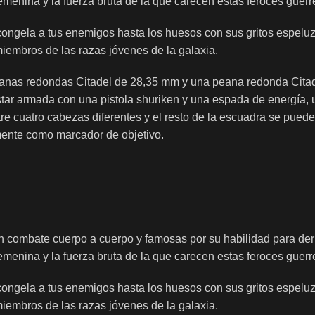
nina y la fuerza bruta de la que carecen estas feroces guerre
 congela a tus enemigos hasta los huesos con sus gritos espelu
embros de las razas jóvenes de la galaxia.
5 peanas redondas Citadel de 28,35 mm y una peana redonda Ci
armada con una pistola shuriken y una espada de energía, una 
 cuatro cabezas diferentes y el resto de la escuadra se puede 
mente como marcador de objetivo.
en combate cuerpo a cuerpo y famosas por su habilidad para de
nina y la fuerza bruta de la que carecen estas feroces guerre
 congela a tus enemigos hasta los huesos con sus gritos espelu
embros de las razas jóvenes de la galaxia.