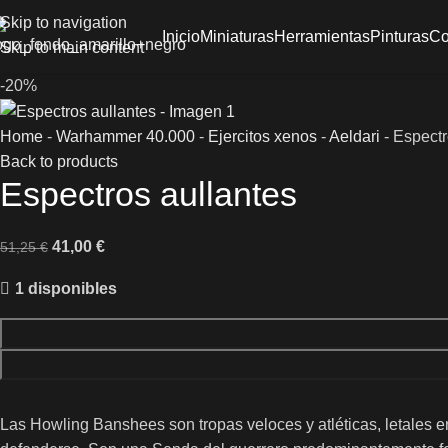
Skip to navigation
Inicio
Miniaturas
Herramientas
Pinturas
Co
Skip to main content
-20%
Home
-
Warhammer 40.000
-
Ejercitos xenos
-
Aeldari
-
Espectr
Back to products
Espectros aullantes
41,00
€
51,25
€
1 disponibles
Las Howling Banshees son tropas veloces y atléticas, letales 