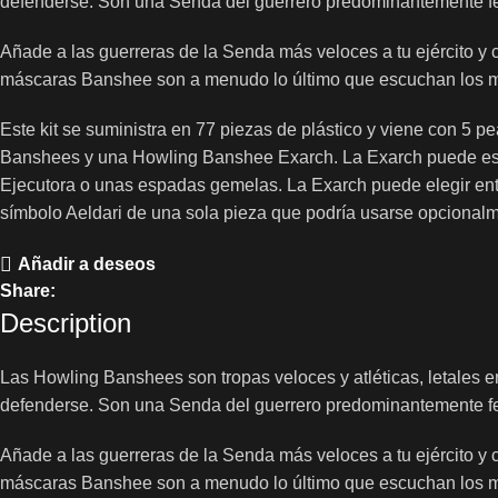
defenderse. Son una Senda del guerrero predominantemente feme
Añade a las guerreras de la Senda más veloces a tu ejército y
máscaras Banshee son a menudo lo último que escuchan los mi
Este kit se suministra en 77 piezas de plástico y viene con 
Banshees y una Howling Banshee Exarch. La Exarch puede estar 
Ejecutora o unas espadas gemelas. La Exarch puede elegir entre
símbolo Aeldari de una sola pieza que podría usarse opcional
Añadir a deseos
Share:
Description
Las Howling Banshees son tropas veloces y atléticas, letales 
defenderse. Son una Senda del guerrero predominantemente feme
Añade a las guerreras de la Senda más veloces a tu ejército y
máscaras Banshee son a menudo lo último que escuchan los mi