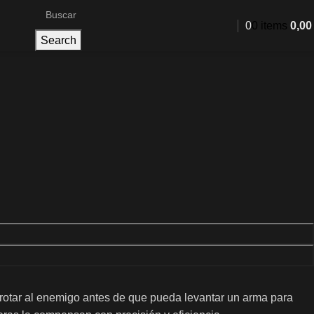
0
0
items
0,0
Search
rrotar al enemigo antes de que pueda levantar un arma para