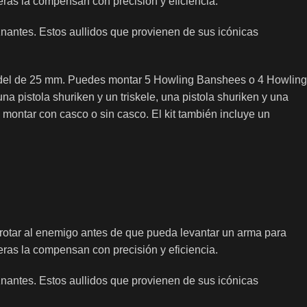
ras la compensan con precisión y eficiencia.
znantes. Estos aullidos que provienen de sus icónicas
tadel de 25 mm. Puedes montar 5 Howling Banshees o 4 Howling
pistola shuriken y un triskele, una pistola shuriken y una
montar con casco o sin casco. El kit también incluye un
rrotar al enemigo antes de que pueda levantar un arma para
ras la compensan con precisión y eficiencia.
znantes. Estos aullidos que provienen de sus icónicas