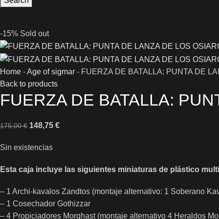
Search
-15%
Sold out
Home
-
Age of sigmar
-
FUERZA DE BATALLA: PUNTA DE 
Back to products
FUERZA DE BATALLA: PU
148,75
€
175,00
€
Sin existencias
Esta caja incluye las siguientes miniaturas de plástico mu
– 1 Archi-kavalos Zandtos (montaje alternativo: 1 Soberano Ka
– 1 Cosechador Gothizzar
– 4 Propiciadores Morghast (montaje alternativo 4 Heraldos Mo