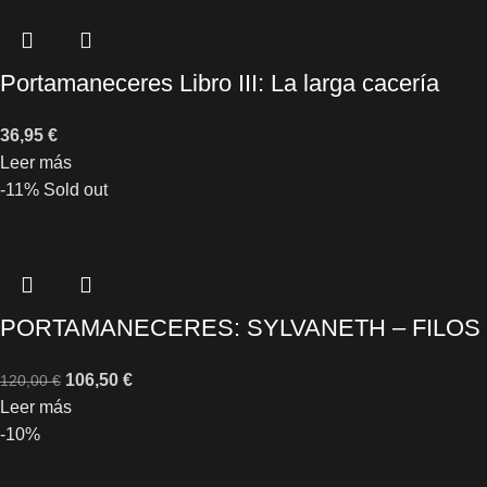
Portamaneceres Libro III: La larga cacería
36,95
€
Leer más
-11%
Sold out
PORTAMANECERES: SYLVANETH – FILOS
106,50
€
120,00
€
Leer más
-10%