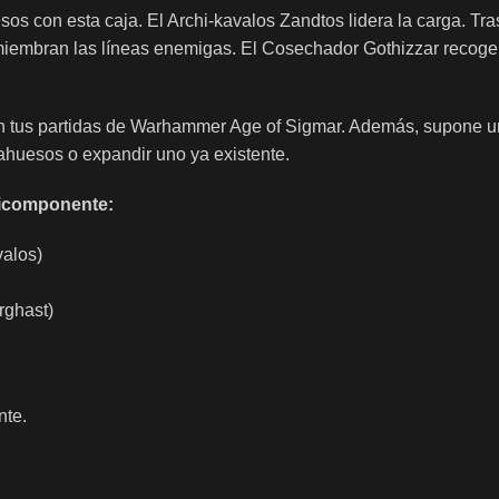
 con esta caja. El Archi-kavalos Zandtos lidera la carga. Tras
miembran las líneas enemigas. El Cosechador Gothizzar recoge 
 en tus partidas de Warhammer Age of Sigmar. Además, supone u
ahuesos o expandir uno ya existente.
lticomponente:
valos)
rghast)
nte.