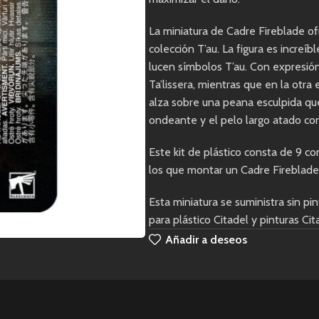
La miniatura de Cadre Fireblade of
colección T’au. La figura es incre
lucen símbolos T’au. Con expresión
Ta’lissera, mientras que en la otr
alza sobre una peana esculpida que
ondeante y el pelo largo atado con
Este kit de plástico consta de 9 c
los que montar un Cadre Fireblade
Esta miniatura se suministra sin 
para plástico Citadel y pinturas Cit
Añadir a deseos