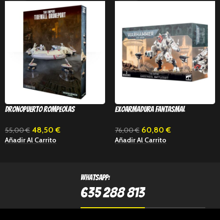
Dronopuerto rompeolas
Exoarmadura fantasmal
48,50
€
60,80
€
55,00
€
76,00
€
Añadir Al Carrito
Añadir Al Carrito
Whatsapp:
635 288 813