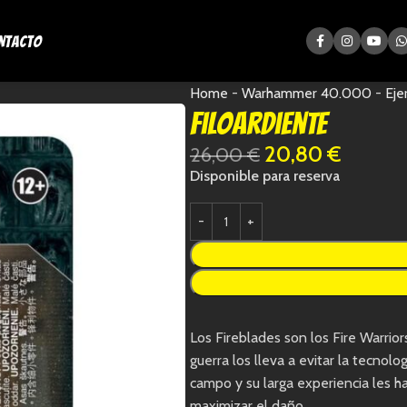
ntacto
Home
-
Warhammer 40.000
-
Eje
Filoardiente
20,80
€
26,00
€
Disponible para reserva
Los Fireblades son los Fire Warrior
guerra los lleva a evitar la tecno
campo y su larga experiencia les 
maximizar el daño.