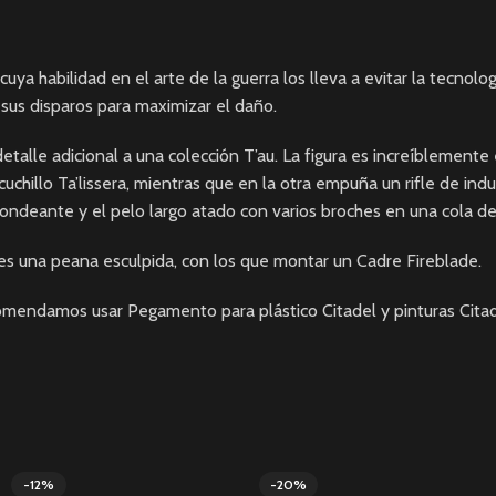
cuya habilidad en el arte de la guerra los lleva a evitar la tecn
sus disparos para maximizar el daño.
talle adicional a una colección T’au. La figura es increíblemente
uchillo Ta’lissera, mientras que en la otra empuña un rifle de in
 ondeante y el pelo largo atado con varios broches en una cola de
 es una peana esculpida, con los que montar un Cadre Fireblade.
ecomendamos usar Pegamento para plástico Citadel y pinturas Citad
-12%
-20%