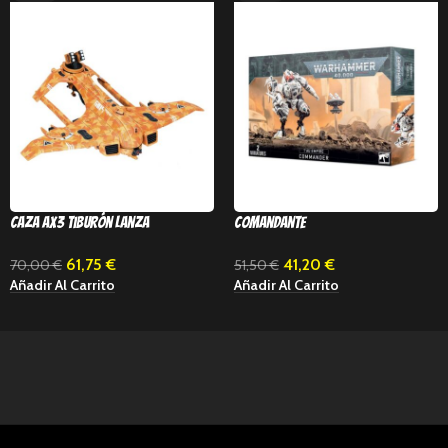
Caza AX3 Tiburón Lanza
Comandante
61,75
€
41,20
€
70,00
€
51,50
€
Añadir Al Carrito
Añadir Al Carrito