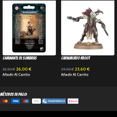
Caminante de Sombras
Carnemorfo Kroot
26,00
€
23,60
€
32,50
€
29,50
€
Añadir Al Carrito
Añadir Al Carrito
métodos de pago: