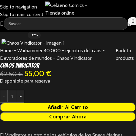
Skip to navigation
Skip to main content
-12%
Home
-
Warhammer 40.000
-
ejercitos del caos
-
Back to
Devoradores de mundos
-
Chaos Vindicator
products
Chaos Vindicator
55,00
€
62,50
€
Disponible para reserva
Añadir Al Carrito
Comprar Ahora
El Vindicator es otro de los vehículos de los Space Marines