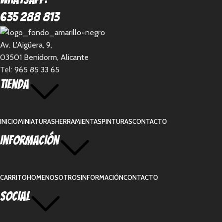
635 288 813
Av. L'Aigüera, 9,
03501 Benidorm, Alicante
Tel:
965 85 33 65
Tienda
INICIO
MINIATURAS
HERRAMIENTAS
PINTURAS
CONTACTO
Información
CARRITO
HOME
NOSOTROS
INFORMACIÓN
CONTACTO
Social