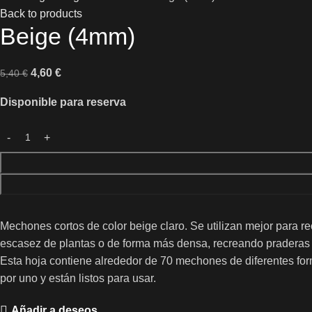
Back to products
Beige (4mm)
4,60
€
5,40
€
Disponible para reserva
Mechones cortos de color beige claro.
Se utilizan mejor para r
escasez de plantas o de forma más densa, recreando praderas 
Esta hoja contiene alrededor de 70 mechones de diferentes fo
por uno y están listos para usar.
Añadir a deseos