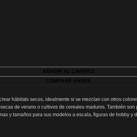
AÑADIR AL CARRITO
COMPRAR AHORA
ecrear hábitats secos, idealmente si se mezclan con otros colore
secas de verano o cultivos de cereales maduros.
También son p
rmas y tamaños para sus modelos a escala, figuras de hobby y 