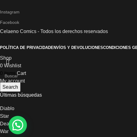
Instagram
Facebook
Celaeno Comics - Todos los derechos reservados
POLÍTICA DE PRIVACIDAD
ENVÍOS Y DEVOLUCIONES
CONDICIONES G
Shop
0
Wishlist
0
items
Cart
My account
Search
Últimas búsquedas
Diablo
Star
Dead
War