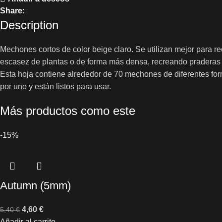
Share:
Description
Mechones cortos de color beige claro.
Se utilizan mejor para r
escasez de plantas o de forma más densa, recreando praderas 
Esta hoja contiene alrededor de 70 mechones de diferentes fo
por uno y están listos para usar.
Más productos como este
-15%
Autumn (5mm)
4,60
€
5,40
€
Añadir al carrito