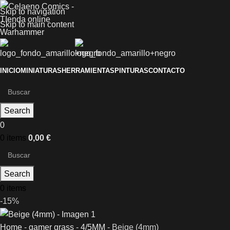
Skip to navigation
Skip to main content
INICIO
MINIATURAS
HERRAMIENTAS
PINTURAS
CONTACTO
Search
0
0
items
0,00
€
Search
0
items
-15%
Home
-
gamer grass
-
4/5MM
-
Beige (4mm)