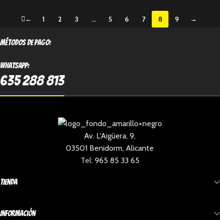
←
1
2
3
…
5
6
7
8
9
→
métodos de pago:
Whatsapp:
635 288 813
Av. L'Aigüera, 9,
03501 Benidorm, Alicante
Tel:
965 85 33 65
Tienda
Información