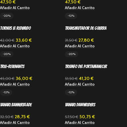
47,50
€
47,50
€
Añadir Al Carrito
Añadir Al Carrito
-20%
-12%
Tornus el Redimido
Transmutador de Guerra
33,60
€
27,80
€
42,00
€
31,50
€
Añadir Al Carrito
Añadir Al Carrito
-20%
-20%
Tree-Revenants
Triunfo del Portamanecer
36,00
€
41,20
€
45,00
€
51,50
€
Añadir Al Carrito
Añadir Al Carrito
-12%
-12%
Vanari Bannerblade
Vanari Dawnriders
28,75
€
50,75
€
32,50
€
57,50
€
Añadir Al Carrito
Añadir Al Carrito