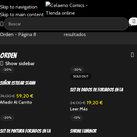
Skip to navigation
Skip to main content
Home
-
Age of sigmar
-
Mostrando 169–192 de 213
Orden
-
Página 8
resultados
Orden
Show sidebar
-20%
-20%
SOLD OUT
Señor Estelar Slann
Set de dados de Forjados en la
59,20
€
74,00
€
Tormenta
Añadir Al Carrito
19,20
€
24,00
€
Leer Más
-20%
-12%
Set de pintura Forjados en la
Shrine Luminor