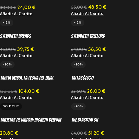
Tormenta
48,50
€
24,00
€
55,00
€
30,00
€
Añadir Al Carrito
Añadir Al Carrito
-12%
-12%
Sylvaneth Dryads
Sylvaneth Treelord
39,75
€
56,50
€
45,00
€
64,00
€
Añadir Al Carrito
Añadir Al Carrito
-20%
-20%
TAHLIA VEDRA, LA LEONA DEL ERIAL
Tallacódigo
104,00
€
26,00
€
130,00
€
32,50
€
Añadir Al Carrito
Añadir Al Carrito
SOLD OUT
-20%
Tarjetas de unidad: Idoneth Deepkin
The Blacktalon
20,80
€
51,20
€
64,00
€