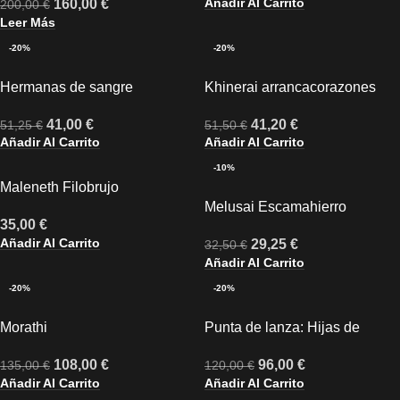
Añadir Al Carrito
160,00
€
200,00
€
Escarnacido
Leer Más
-20%
-20%
Hermanas de sangre
Khinerai arrancacorazones
41,00
€
41,20
€
51,25
€
51,50
€
Añadir Al Carrito
Añadir Al Carrito
-10%
Maleneth Filobrujo
Melusai Escamahierro
35,00
€
Añadir Al Carrito
29,25
€
32,50
€
Añadir Al Carrito
-20%
-20%
Morathi
Punta de lanza: Hijas de
Khaine
108,00
€
96,00
€
135,00
€
120,00
€
Añadir Al Carrito
Añadir Al Carrito