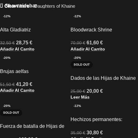
Show sidebar
Clear filters
Daughters of Khaine
-12%
-12%
Alta Gladiatriz
Bloodwrack Shrine
28,75
€
61,60
€
32,50
€
70,00
€
Añadir Al Carrito
Añadir Al Carrito
-20%
-20%
SOLD OUT
Brujas aelfas
Dados de las Hijas de Khaine
41,20
€
51,50
€
Añadir Al Carrito
20,00
€
25,00
€
Leer Más
-20%
-12%
SOLD OUT
Hechizos permanentes:
Fuerza de batalla de Hijas de
Daughters of Khaine
30,80
€
35,00
€
Khaine: Aquelarre