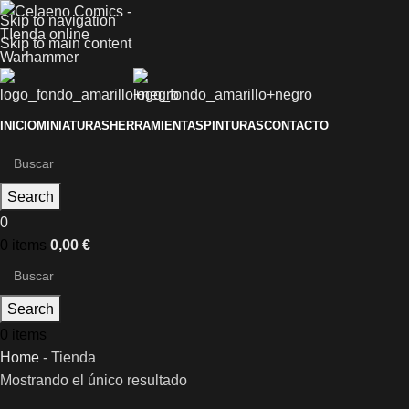
Skip to navigation
Skip to main content
INICIO
MINIATURAS
HERRAMIENTAS
PINTURAS
CONTACTO
Search
0
0
items
0,00
€
Search
0
items
Home
-
Tienda
Mostrando el único resultado