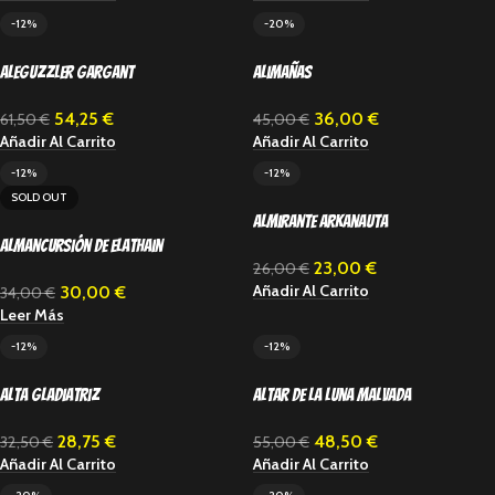
-12%
-20%
Aleguzzler Gargant
Alimañas
54,25
€
36,00
€
61,50
€
45,00
€
Añadir Al Carrito
Añadir Al Carrito
-12%
-12%
SOLD OUT
Almirante Arkanauta
Almancursión de Elathain
23,00
€
26,00
€
Añadir Al Carrito
30,00
€
34,00
€
Leer Más
-12%
-12%
Alta Gladiatriz
Altar de la Luna Malvada
28,75
€
48,50
€
32,50
€
55,00
€
Añadir Al Carrito
Añadir Al Carrito