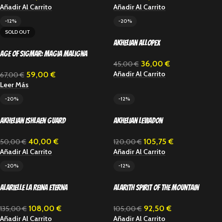
Añadir Al Carrito
Añadir Al Carrito
-12%
-20%
SOLD OUT
Akhelian Allopex
Age of Sigmar: Magia maligna
36,00
€
45,00
€
Añadir Al Carrito
59,00
€
67,00
€
Leer Más
-20%
-12%
Akhelian Ishlaen Guard
Akhelian Leviadon
40,00
€
105,75
€
50,00
€
120,00
€
Añadir Al Carrito
Añadir Al Carrito
-20%
-12%
Alarielle la Reina Eterna
Alarith Spirit of the Mountain
108,00
€
92,50
€
135,00
€
105,00
€
Añadir Al Carrito
Añadir Al Carrito