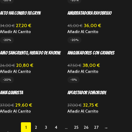
-20%
-20%
Alto Halconero Felgryn
Amerratadora Rayobrujo
27,20
€
36,00
€
34,00
€
45,00
€
Añadir Al Carrito
Añadir Al Carrito
-20%
-20%
Amo sangriento, Heraldo de Khorne
Aniquiladores con grandes
martillos meteóricos
20,80
€
38,00
€
26,00
€
47,50
€
Añadir Al Carrito
Añadir Al Carrito
-20%
-11%
Anulquimista
Aplastador Fomoroide
29,60
€
32,75
€
37,00
€
37,00
€
Añadir Al Carrito
Añadir Al Carrito
1
2
3
4
…
25
26
27
→