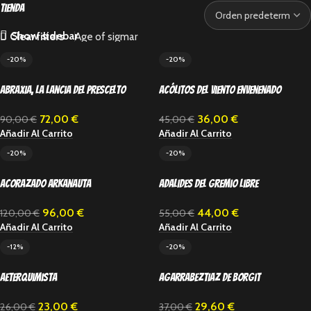
Tienda
Show sidebar
Clear filters
Age of sigmar
-20%
-20%
Abraxia, la Lancia del Prescelto
Acólitos del Viento Envenenado
Eterno
36,00
€
72,00
€
45,00
€
90,00
€
Añadir Al Carrito
Añadir Al Carrito
-20%
-20%
Acorazado Arkanauta
Adalides del Gremio Libre
96,00
€
44,00
€
120,00
€
55,00
€
Añadir Al Carrito
Añadir Al Carrito
-12%
-20%
Aeterquimista
Agarrabeztiaz de Borgit
23,00
€
29,60
€
26,00
€
37,00
€