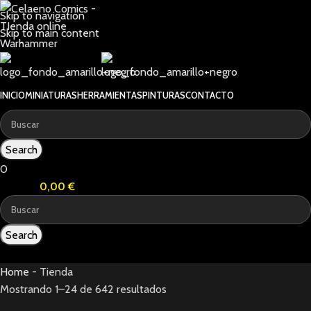
Skip to navigation
Skip to main content
INICIO
MINIATURAS
HERRAMIENTAS
PINTURAS
CONTACTO
Search
0
0
items
0,00
€
Search
0
items
Home
-
Tienda
Mostrando 1–24 de 642 resultados